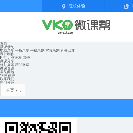
院校体验
首页
微课录制
电脑录制
平板录制
手机录制
实景录制
直播回放
课件制作
PPT
几何画板
其他
微课分享
样片展示
精品微课
微课资讯
常见问题
软件
硬件
联系我们
热门推荐
首页
/
/