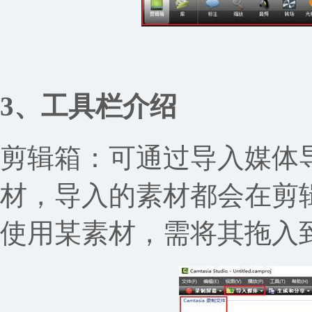
3
、工具栏介绍
剪辑箱：可通过导入媒体
材，导入的素材都会在剪
使用某素材，需将其拖入