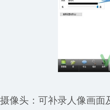
摄像头：可补录人像画面