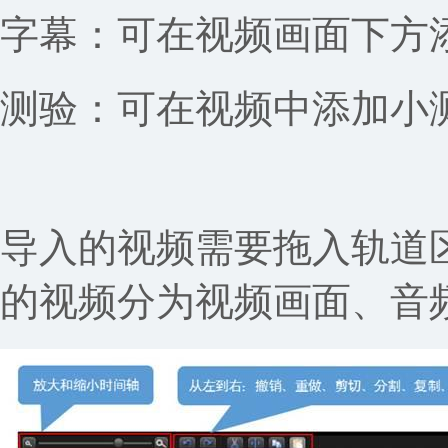
字幕：可在视频画面下方
测验：可在视频中添加小
导入的视频需要拖入轨道
的视频分为视频画面、音