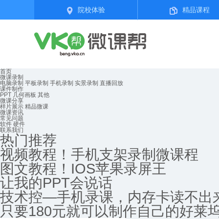
院校体验
精品课程
首页
微课录制
电脑录制
平板录制
手机录制
实景录制
直播回放
课件制作
PPT
几何画板
其他
微课分享
样片展示
精品微课
微课资讯
常见问题
软件
硬件
联系我们
热门推荐
视频教程！手机支架录制微课程
图文教程！IOS苹果录屏王
让我的PPT会说话
技术控—手机录课，内存卡读不出
只要180元就可以制作自己的好莱