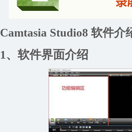
Camtasia Studio8
软件介
1
、软件界面介绍