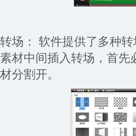
转场： 软件提供了多种
素材中间插入转场，首先
材分割开。