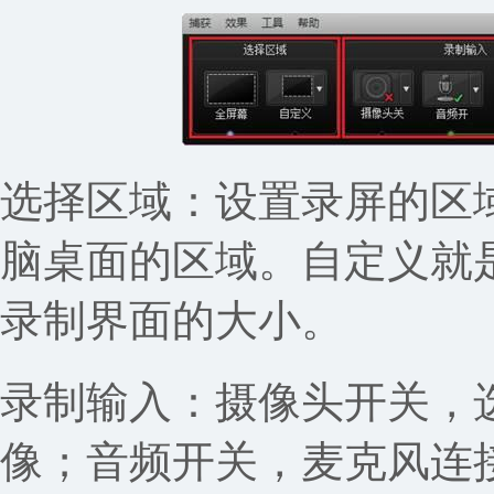
选择区域：设置录屏的区
脑桌面的区域。自定义就
录制界面的大小。
录制输入：摄像头开关，
像；音频开关，麦克风连