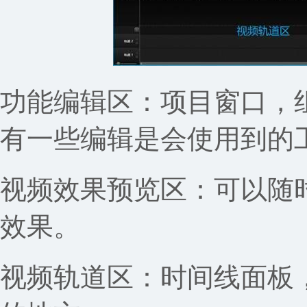
功能编辑区：项目窗口，
有一些编辑是会使用到的
视频效果预览区：可以随
效果。
视频轨道区：时间线面板