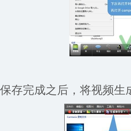
保存完成之后，将视频生