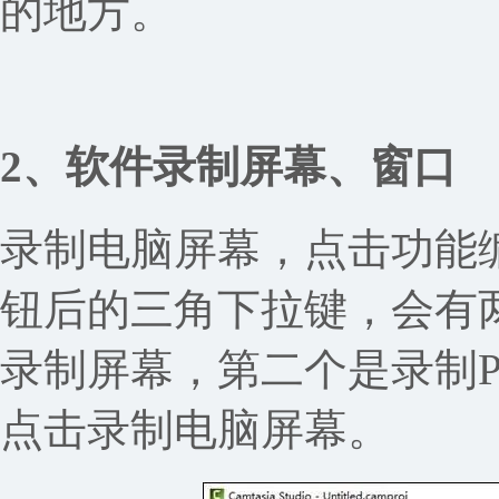
的地方。
2、软件录制屏幕、窗口
录制电脑屏幕，点击功能
钮后的三角下拉键，会有
录制屏幕，第二个是录制
点击录制电脑屏幕。