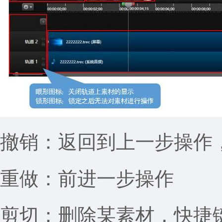
撤销：返回到上一步操作，快
重做：前进一步操作
剪切：删除某素材，快捷键De