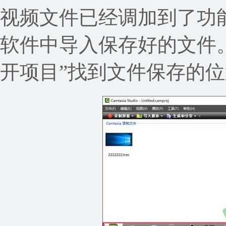
视频文件已经调加到了功
软件中导入保存好的文件。
开项目”找到文件保存的