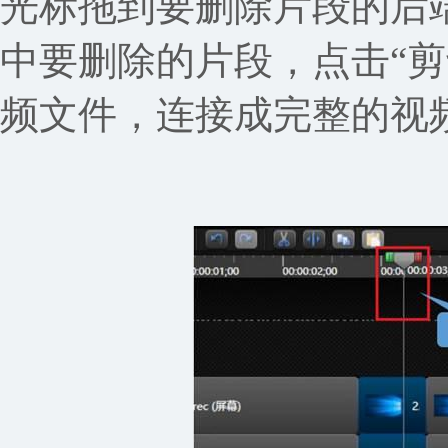
光标拖到要删除片段的后端
中要删除的片段，点击“剪
频文件，连接成完整的视